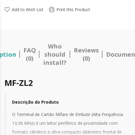
Add to Wish List
Print this Product
Who
FAQ
Reviews
ption
should
Documen
(0)
(0)
install?
MF-ZL2
Descrição do Produto
O Terminal de Cartão Mifare de Embutir (Alta Frequência
13,56 MHz) é um leitor periférico de proximidade com
formato cilíndrico e ultra-compacto (diâmetro frontal de