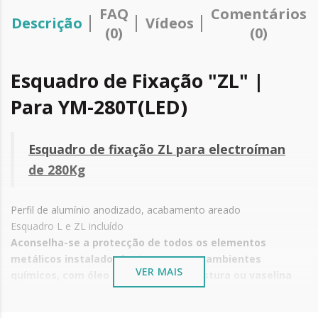
FAQ
Comentários
Descrição
Vídeos
(0)
(0)
Esquadro de Fixação "ZL" |
Para YM-280T(LED)
Esquadro de fixação ZL para electroíman
de 280Kg
Perfil de alumínio anodizado, acabamento areado
Esquadro L e ZL incluído
Aconselha-se a protecção de todos os elementos
metálicos instalados junto ao mar ou ambientes
VER MAIS
químicos, com óleo de máquina de costura ou vaselina
líquida.