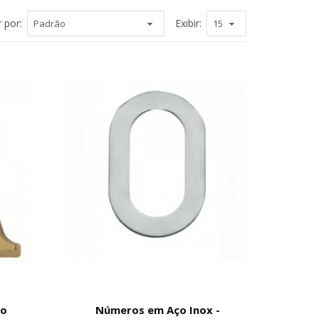
 por:
Exibir:
do
Números em Aço Inox -