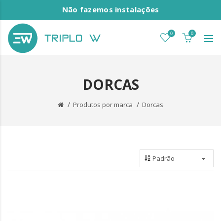
Não fazemos instalações
0
0
DORCAS
Produtos por marca
Dorcas