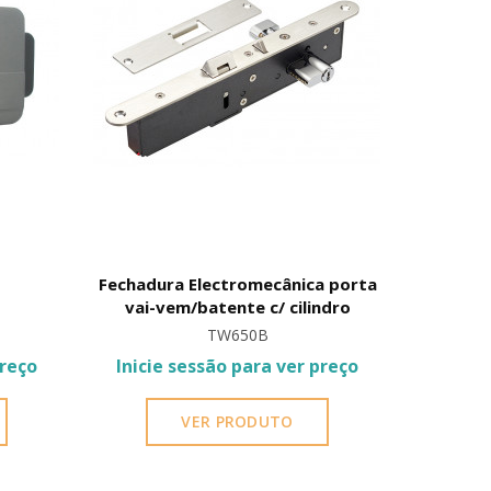
Fechadura Electromecânica porta
Fechadu
vai-vem/batente c/ cilindro
port
TW650B
preço
Inicie sessão para ver preço
Inicie
VER PRODUTO