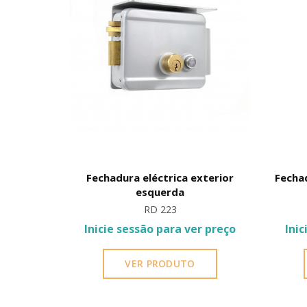
ica para
Fechadura eléctrica exterior
Fecha
tentes
esquerda
RD 223
r preço
Inicie sessão para ver preço
Inic
VER PRODUTO