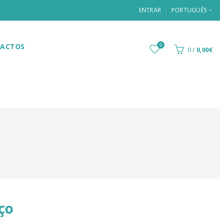
ENTRAR
PORTUGUÊS
ACTOS
0
0
/
0,00€
ço