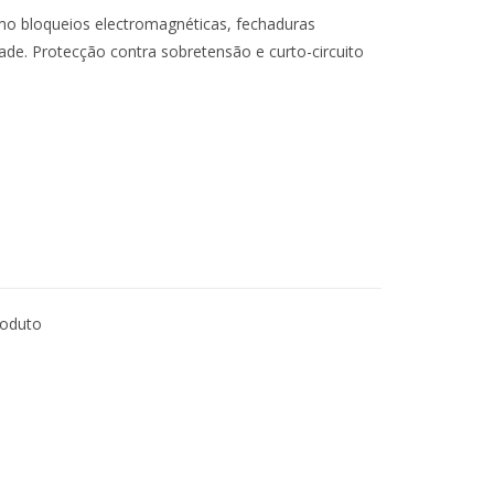
mo bloqueios electromagnéticas, fechaduras
dade. Protecção contra sobretensão e curto-circuito
roduto