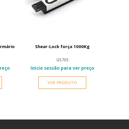
Armário
Shear-Lock força 1000Kg
Fechadu
para
GS705
preço
Inicie sessão para ver preço
Inicie
VER PRODUTO