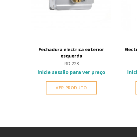
P, RF EM,
Fechadura eléctrica exterior
Elect
 | IP66 |
esquerda
RD 223
r preço
Inicie sessão para ver preço
Inic
VER PRODUTO