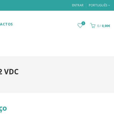
ENTRAR
PORTUGUÊS
ACTOS
0
0
/
0,00€
2 VDC
ço