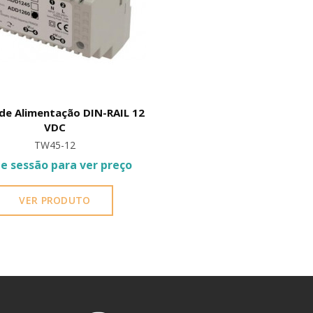
ante total flexibilidade na integração com centrais de controlo de 
rutura metálica pesada altamente resistente ao vandalismo e perfe
res.
de Alimentação DIN-RAIL 12
VDC
rónico projectado para manter uma performance de transmissão linea
TW45-12
ie sessão para ver preço
VER PRODUTO
m relé de potência interno) — Protocolo de Comunicação: Saída de 
5 KHz) / HID Proximity — Distância de Leitura do Sensor: 3 cm — Mate
cador bicolor (Standby: Vermelho / Cartão lido: Verde) — Índice de P
V e 24V DC) — Temperatura Operacional Permitida: -40º C a 60º C 
ra standalone TW-Board