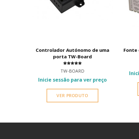
concorrentes num único leitor de rua.
— Alimentação de Gama Alargada (12/24V DC): Gar
forma estável tanto a 12V como a 24V DC.
— Blindagem Mecânica e Estanqueidade IP66: Est
jactos de água fortes, ideal para fachadas exterio
Controlador Autónomo de uma
Fonte 
porta TW-Board
— Resiliência Térmica Excepcional: Módulo elect
-40º C a 60º C.
TW-BOARD
Inic
Inicie sessão para ver preço
Especificações Técnicas Detalhadas
VER PRODUTO
— Função: Leitor periférico multitecnologia (Se
Credenciais: Mifare IC (13,56 MHz) / RFID EM (12
resistência — Sinalização de Interface: LED indi
IP66 — Voltagem de Alimentação: Dual Volt (12
Equipamento Obrigatório Associado: Controlado