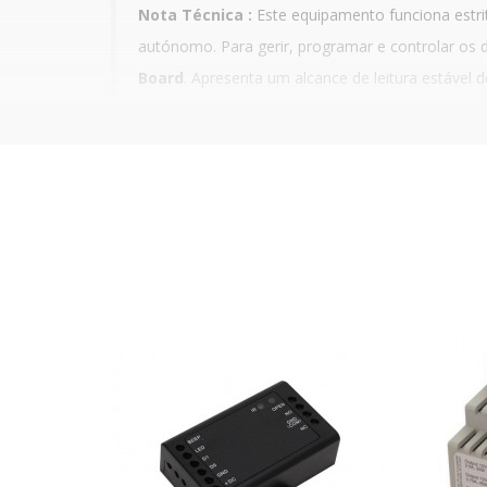
Nota Técnica :
Este equipamento funciona estri
autónomo. Para gerir, programar e controlar os d
Board
. Apresenta um alcance de leitura estável
bicolor (Vermelho para modo
Standby
e Verde aqu
Arquitectura de Instalação Segura
Para salvaguardar a segurança intrínseca dos aces
— ZONA EXTERIOR/EXPOSTA: Onde é fixado o leitor
sinalização visual.
— ZONA SEGURA/INTERIOR: Onde a linha de dados 
(alimentação flexível a 12V ou 24V DC), mantend
Vantagens para o Instalador Profissional
— Compatibilidade Universal (3 em 1): Elimina a ne