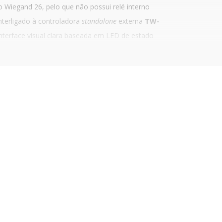
Wiegand 26, pelo que não possui relé interno
interligado à controladora
standalone
externa
TW-
interface visual clara baseada em LED de estado
seguinte estrutura:
o do utilizador para a recolha de credenciais e
ra TW-Board e à infraestrutura de energia
agem
.
es no cliente final, unificando tecnologias