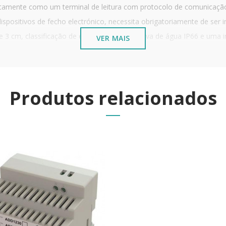
tamente como um terminal de leitura com protocolo de comunicação 
ispositivos de fecho electrónico, necessita obrigatoriamente de ser 
 de 3 cm, classificação de estanqueidade à prova de água IP66 e uma 
VER MAIS
ando da apresentação de um cartão válido).
Produtos relacionados
sos do edifício, a cablagem e interligação técnica devem respeitar a 
 metálico blindado junto ao batente ou aro da porta, exposto ao us
Wiegand 26 é encaminhada para ligação directa à placa controlado
o os relés de activação
fora do alcance de tentativas de sabot
cessidade de duplicar leitores ou substituir frotas de cartões existent