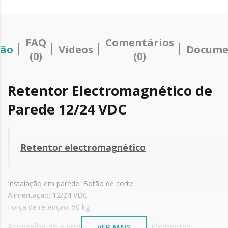
FAQ
Comentários
ção
Vídeos
Docume
(0)
(0)
Retentor Electromagnético de
Parede 12/24 VDC
Retentor electromagnético
Instalação em parede. Botão de corte
Alimentação: 12/24 VDC
Força de retenção: 50 kg
Aconselha-se a protecção de todos os elementos
VER MAIS