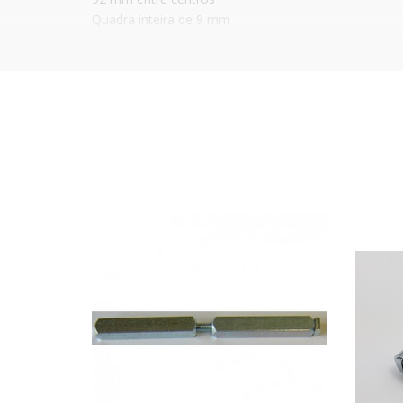
Quadra inteira de 9 mm
Frontal em aço inox
Reversível
Caixa zincada
Espelho não incluído
Aconselha-se a protecção de todos os elemento
líquida.