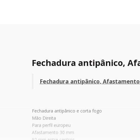
Fechadura antipânico, A
Fechadura antipânico, Afastament
Fechadura antipânico e corta fogo
Mão Direita
Para perfil europeu
Afastamento 30 mm
92 mm entre centros