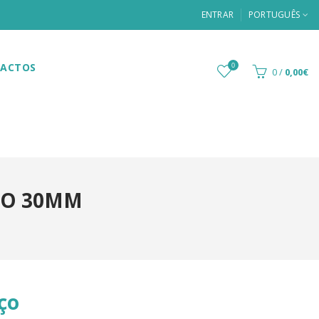
ENTRAR
PORTUGUÊS
ACTOS
0
0
/
0,00€
TO 30MM
ço