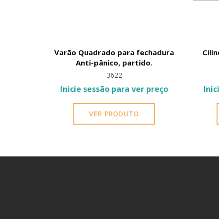
Varão Quadrado para fechadura
Cili
Anti-pânico, partido.
3622
Inicie sessão para ver preço
Inic
VER PRODUTO