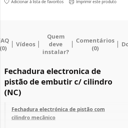
Adicionar à lista de favoritos
Imprimir este produto
Quem
FAQ
Comentários
Vídeos
deve
D
(0)
(0)
instalar?
Fechadura electronica de
pistão de embutir c/ cilindro
(NC)
Fechadura electrónica de pistão com
cilindro mecânico