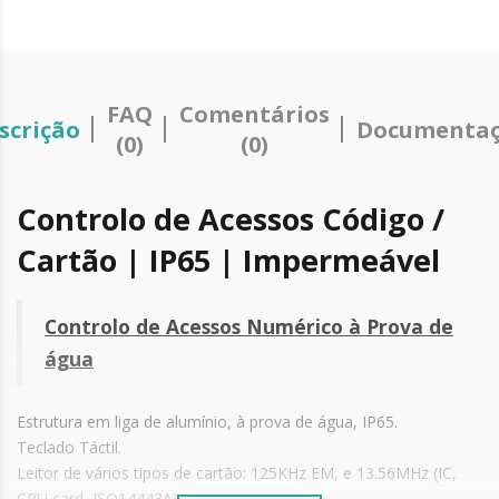
FAQ
Comentários
scrição
Documenta
(0)
(0)
Controlo de Acessos Código /
Cartão | IP65 | Impermeável
Controlo de Acessos Numérico à Prova de
água
Estrutura em liga de alumínio, à prova de água, IP65.
Teclado Táctil.
Leitor de vários tipos de cartão: 125KHz EM, e 13.56MHz (IC,
CPU card, ISO14443A).