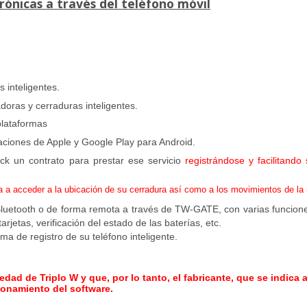
rónicas a través del teléfono móvil
 inteligentes.
oras y cerraduras inteligentes.
s plataformas
caciones de Apple y Google Play para Android.
ck un contrato para prestar ese servicio
registrándose y facilitando
 a acceder a la ubicación de su cerradura así como
a
los movimientos de la 
Bluetooth o de forma remota a través de
TW-GATE
, con varias funcion
rjetas, verificación del estado de las baterías, etc.
ma de registro de su teléfono inteligente.
dad de Triplo W y que, por lo tanto, el fabricante, que se indica 
ionamiento del software.