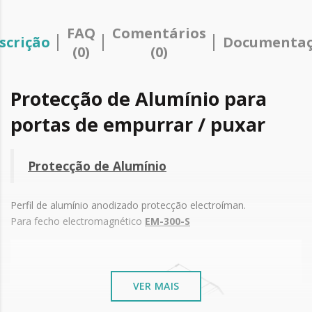
FAQ
Comentários
scrição
Documenta
(0)
(0)
Protecção de Alumínio para
portas de empurrar / puxar
Protecção de Alumínio
Perfil de alumínio anodizado protecção electroíman.
Para fecho electromagnético
EM-300-S
VER MAIS