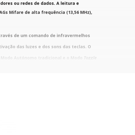
ores ou redes de dados. A leitura e
Gs Mifare de alta frequência (13,56 MHz),
através de um comando de infravermelhos
tivação das luzes e dos sons das teclas. O
 o Modo Autónomo tradicional e o Modo
Toggle
la e a trancá-la).
gente de alarme contra vandalismo (tamper
eve respeitar a devida organização dos seus