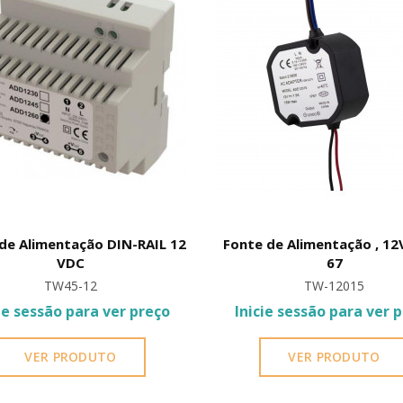
 controlador metálico TW-S7 MF junto ao vão da porta para pe
 ligação à infraestrutura de alimentação eléctrica estável 
cos ou electroímanes).
de Alimentação DIN-RAIL 12
Fonte de Alimentação , 12
utura compacta e robusta (73 x 73 x 20 mm) com elevada prot
VDC
67
TW45-12
TW-12015
ie sessão para ver preço
Inicie sessão para ver 
sa a utilização de teclados físicos complexos no terminal ou
VER PRODUTO
VER PRODUTO