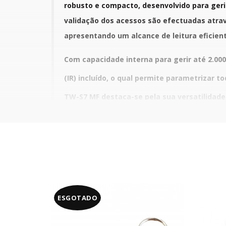
robusto e compacto, desenvolvido para geri
validação dos acessos são efectuadas atrav
apresentando um alcance de leitura eficient
Com capacidade interna para gerir até 2.0
(IR) incluído, o qual permite parametrizar t
TW-S7 MF destaca-se pela sua versatilidade
(uma apresentação do cartão abre a porta d
Para garantir a máxima segurança periféri
mecânico) e detecção de tentativas sucessi
Arquitectura de Instalação Segura
ESGOTADO
Para total conformidade técnica e eficácia