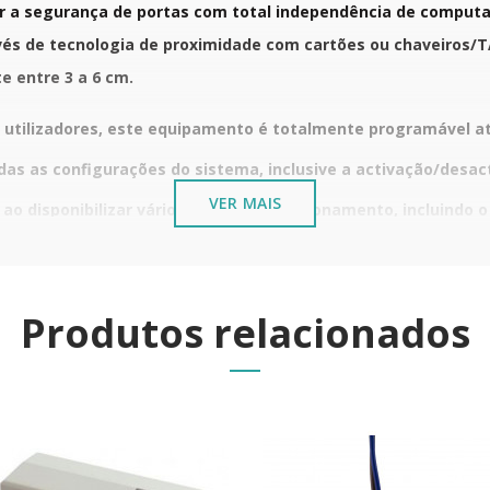
r a segurança de portas com total independência de computad
és de tecnologia de proximidade com cartões ou chaveiros/TA
e entre 3 a 6 cm.
00 utilizadores, este equipamento é totalmente programável 
odas as configurações do sistema, inclusive a activação/desac
VER MAIS
 ao disponibilizar vários modos de funcionamento, incluindo
e forma permanente, e a segunda apresentação volta a fechá-
ca do edifício, o módulo vem equipado com um sistema inteli
Produtos relacionados
vas com cartões inválidos.
 do sistema de fecho, a instalação deste terminal autónomo d