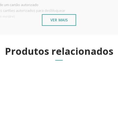
de um cartão autorizado
is cartões autorizados para desbloquear
ão mestre)
VER MAIS
rtura
ra não ter de arrombar a porta
ir 100 vezes depois do alarme de bateria fraca
Produtos relacionados
s metálicos instalados junto ao mar ou ambientes químicos,