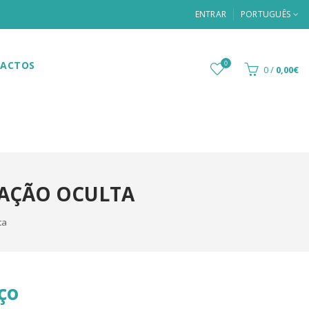
ENTRAR
PORTUGUÊS
ACTOS
0
0
/
0,00€
CAÇÃO OCULTA
ta
ço