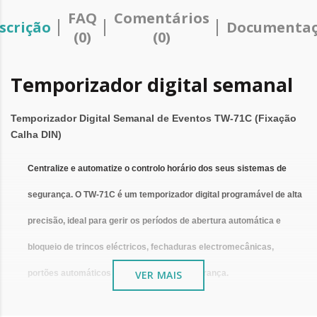
FAQ
Comentários
scrição
Documenta
(0)
(0)
Temporizador digital semanal
Temporizador Digital Semanal de Eventos TW-71C (Fixação
Calha DIN)
Centralize e automatize o controlo horário dos seus sistemas de
segurança. O
TW-71C
é um temporizador digital programável de alta
precisão, ideal para gerir os períodos de abertura automática e
bloqueio de trincos eléctricos, fechaduras electromecânicas,
portões automáticos ou iluminação de segurança.
VER MAIS
Com 15 perfis semanais e até 17 intervalos de programação,