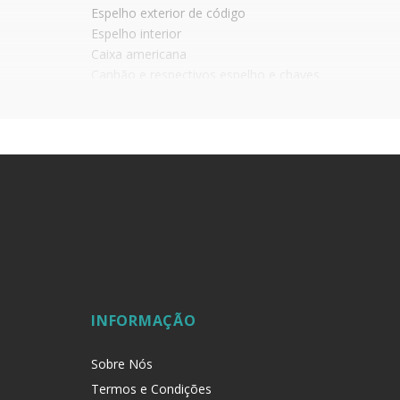
Espelho exterior de código
Espelho interior
Caixa americana
Canhão e respectivos espelho e chaves
Pomo interior
Possibilidade de fechar à chave por fora e com pomo
Aconselha-se a protecção de todos os elemento
líquida.
INFORMAÇÃO
Sobre Nós
Termos e Condições