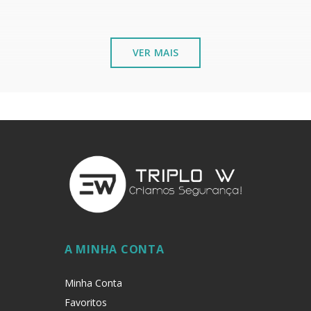
VER MAIS
 pela parte de dentro.
s metálicos instalados junto ao mar ou ambientes químicos,
A MINHA CONTA
Minha Conta
Favoritos