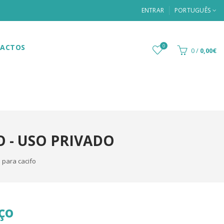
ENTRAR
PORTUGUÊS
ACTOS
0
0
/
0,00€
 - USO PRIVADO
para cacifo
ço