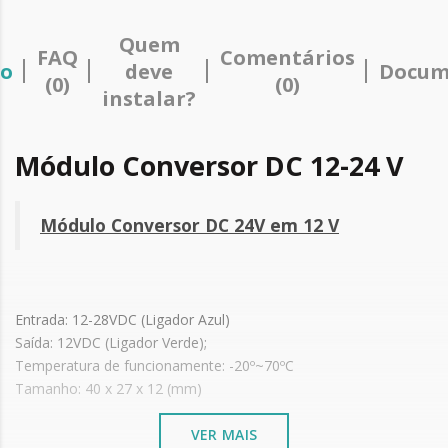
Quem
FAQ
Comentários
ão
deve
Docum
(0)
(0)
instalar?
Módulo Conversor DC 12-24 V
Módulo Conversor DC 24V em 12 V
Entrada: 12-28VDC (Ligador Azul)
Saída: 12VDC (Ligador Verde);
Temperatura de funcionamente: -20º~70ºC
Tamanho: 40 x 27 x 12 (mm)
VER MAIS