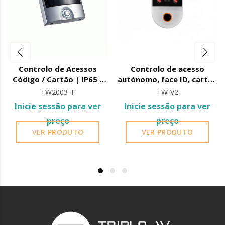
Controlo de Acessos
Controlo de acesso
Código / Cartão | IP65 |
autónomo, face ID, cartão
Impermeável
EM, 12vdc
TW2003-T
TW-V2
Inicie sessão para ver
Inicie sessão para ver
preço
preço
VER PRODUTO
VER PRODUTO