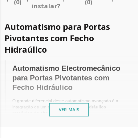
(0)
(0)
instalar?
Automatismo para Portas
Pivotantes com Fecho
Hidraúlico
Automatismo Electromecânico
para Portas Pivotantes com
Fecho Hidráulico
O grande diferencial deste automatismo avançado é a
integração de um
sistema de fecho hidráulico
VER MAIS
mecânico de alta fiabilidade
.
Ao contrário dos automatismos puramente eléctricos (que
ficam "soltos" ou abertos quando falta a luz), este
equipamento
garante que a porta se fecha sempre e de